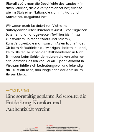
Überall spürt man die Geschichte des Landes – in 
alten Straßen, die die Zeit gezeichnet hat, ebenso 
wie im Stolz einer Nation, die sich mit Kraft und 
Anmut neu aufgebaut hat.
Wir waren auch fasziniert von Vietnams 
außergewöhnlicher Handwerkskunst – von filigranen 
Laternen und handgewebten Textilien bis hin zu 
kunstvollem Holzschnitzwerk und Keramik, 
Kunstfertigkeit, die man sonst in Asien kaum findet. 
Ob beim Kaffeetrinken auf winzigen Hockern in Hanoi, 
beim Gleiten zwischen den Kalksteinfelsen in Ninh 
Binh oder beim Schlendern durch die von Laternen 
erleuchteten Gassen von Hoi An – jeder Moment in 
Vietnam fühlte sich bedeutungsvoll und lebendig 
an. Es ist ein Land, das lange nach der Abreise im 
Herzen bleibt.
━━ TAG FÜR TAG
Eine sorgfältig geplante Reiseroute, die
Entdeckung, Komfort und
Authentizität vereint