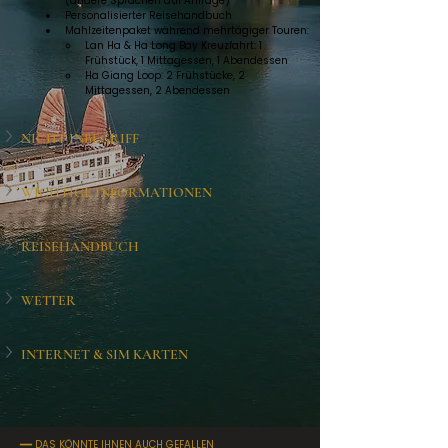
(andere Sprachen auf Anfrage)
Personalisierter Reisehandbuch
Mahlzeitenpaket während mehrtägiger Touren:
Lan Ha & Ha Long Bay Kreuzfahrt: 1 
Frühstück, 1 Mittagessen, 1 Abendessen
Ha Giang Loop: 2 Frühstücke, 2 
Mittagessen, 2 Abendessen
NICHT INBEGRIFF
WICHTIGE INFORMATIONEN
REISEHANDBUCH
WETTER
INTERNET & SIM KARTEN
━━ DAS KÖNNTE IHNEN AUCH GEFALLEN