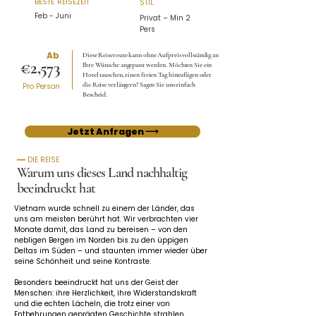
BESTE REISEZEIT
STIL
Feb - Juni
Privat – Min 2
Pers
Ab
Diese Reiseroute kann ohne Aufpreis vollständig an
€2,573
Ihre Wünsche angepasst werden. Möchten Sie ein
Hotel tauschen, einen freien Tag hinzufügen oder
die Reise verlängern? Sagen Sie uns einfach
Pro Person
Bescheid.
Jetzt Anfragen ⟶
━━ DIE REISE
Warum uns dieses Land nachhaltig
beeindruckt hat
Vietnam wurde schnell zu einem der Länder, das 
uns am meisten berührt hat. Wir verbrachten vier 
Monate damit, das Land zu bereisen – von den 
nebligen Bergen im Norden bis zu den üppigen 
Deltas im Süden – und staunten immer wieder über 
seine Schönheit und seine Kontraste.
Besonders beeindruckt hat uns der Geist der 
Menschen: ihre Herzlichkeit, ihre Widerstandskraft 
und die echten Lächeln, die trotz einer von 
Entbehrungen geprägten Geschichte strahlen. 