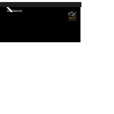
INDONESIEN
Entdecke Indonesien
14 Tage
Privat – Min 2 Pers
SÜDOSTASIEN
Sumatra · Flores · Komodo · Bali
Zwei Wochen vom Sumatra-Dschungel mit Orang-Utans zu Komodo-
Waranen, rosa Stränden und Balis Reisterrassen.
✓ 3 & 4 ★ Hotels
✓ Aktivitäten
✓ Transport
✓ Inlandsflüge
Ab
€2,778
Tour Ansehen ⟶
Pro Person