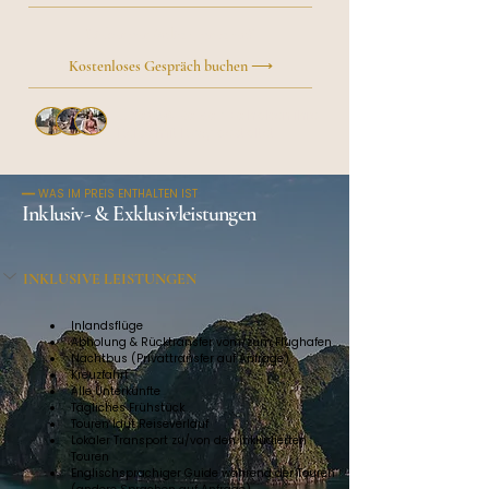
Lieber persönlich sprechen?
Kostenloses Gespräch buchen ⟶
Über 50 Reisende
haben ihre
Reise mit Roxy gestaltet
━━ WAS IM PREIS ENTHALTEN IST
Inklusiv- & Exklusivleistungen
INKLUSIVE LEISTUNGEN
Inlandsflüge
Abholung & Rücktransfer vom/zum Flughafen
Nachtbus (Privattransfer auf Anfrage)
Kreuzfahrt
Alle Unterkünfte
Tägliches Frühstück
Touren laut Reiseverlauf
Lokaler Transport zu/von den inkludierten 
Touren
Englischsprachiger Guide während der Touren 