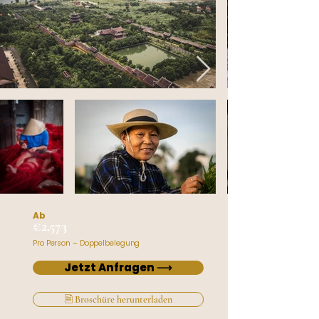
Ab
€2,573
Pro Person – Doppelbelegung
Jetzt Anfragen ⟶
🗎 Broschüre herunterladen