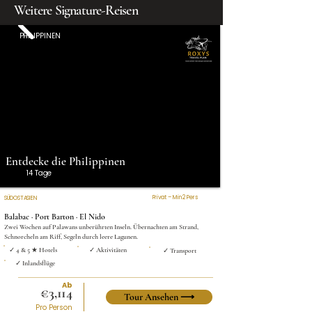
Weitere Signature-Reisen
PHILIPPINEN
Entdecke die Philippinen
14 Tage
Privat – Min 2 Pers
SÜDOSTASIEN
Balabac · Port Barton · El Nido
Zwei Wochen auf Palawans unberührten Inseln. Übernachten am Strand,
Schnorcheln am Riff, Segeln durch leere Lagunen.
✓ 4 & 5 ★ Hotels
✓ Aktivitäten
✓ Transport
✓ Inlandsflüge
Ab
€3,114
Tour Ansehen ⟶
Pro Person