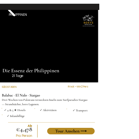
PHILIPPINEN
Die Essenz der Philippinen
21 Tage
Privat – Min 2 Pers
SÜDOSTASIEN
Balabac · El Nido · Siargao
Drei Wochen von Palawans versteckten Inseln zum Surfparadies Siargao
— Strandnächte, leere Lagunen.
✓ 4 & 5 ★ Hotels
✓ Aktivitäten
✓ Transport
✓ Inlandsflüge
Ab
€4,478
Tour Ansehen ⟶
Pro Person