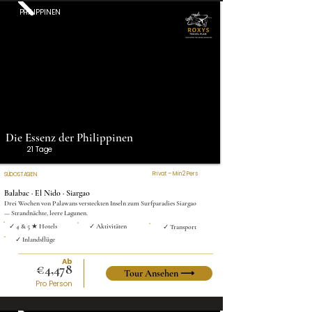
PHILIPPINEN
Die Essenz der Philippinen
21 Tage
Privat – Min 2 Pers
SÜDOSTASIEN
Balabac · El Nido · Siargao
Drei Wochen von Palawans versteckten Inseln zum Surfparadies Siargao
— Strandnächte, leere Lagunen.
✓ 4 & 5 ★ Hotels
✓ Aktivitäten
✓ Transport
✓ Inlandsflüge
Ab
€4,478
Tour Ansehen ⟶
Pro Person