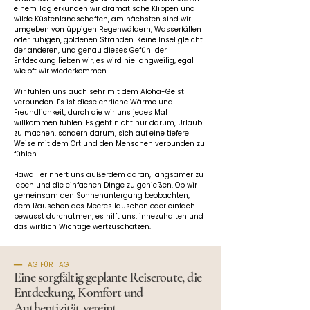
einem Tag erkunden wir dramatische Klippen und 
wilde Küstenlandschaften, am nächsten sind wir 
umgeben von üppigen Regenwäldern, Wasserfällen 
oder ruhigen, goldenen Stränden. Keine Insel gleicht 
der anderen, und genau dieses Gefühl der 
Entdeckung lieben wir, es wird nie langweilig, egal 
wie oft wir wiederkommen.
Wir fühlen uns auch sehr mit dem Aloha-Geist 
verbunden. Es ist diese ehrliche Wärme und 
Freundlichkeit, durch die wir uns jedes Mal 
willkommen fühlen. Es geht nicht nur darum, Urlaub 
zu machen, sondern darum, sich auf eine tiefere 
Weise mit dem Ort und den Menschen verbunden zu 
fühlen.
Hawaii erinnert uns außerdem daran, langsamer zu 
leben und die einfachen Dinge zu genießen. Ob wir 
gemeinsam den Sonnenuntergang beobachten, 
dem Rauschen des Meeres lauschen oder einfach 
bewusst durchatmen, es hilft uns, innezuhalten und 
das wirklich Wichtige wertzuschätzen.
━━ TAG FÜR TAG
Eine sorgfältig geplante Reiseroute, die
Entdeckung, Komfort und
Authentizität vereint