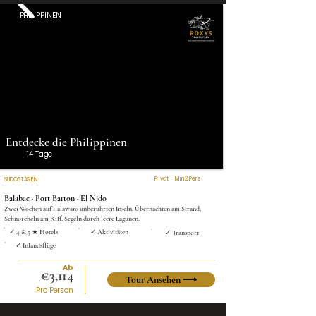
PHILIPPINEN
Entdecke die Philippinen
14 Tage
Privat – Min 2 Pers
SÜDOSTASIEN
Balabac · Port Barton · El Nido
Zwei Wochen auf Palawans unberührten Inseln. Übernachten am Strand,
Schnorcheln am Riff, Segeln durch leere Lagunen.
✓ 4 & 5 ★ Hotels
✓ Aktivitäten
✓ Transport
✓ Inlandsflüge
Ab
€3,114
Tour Ansehen ⟶
Pro Person