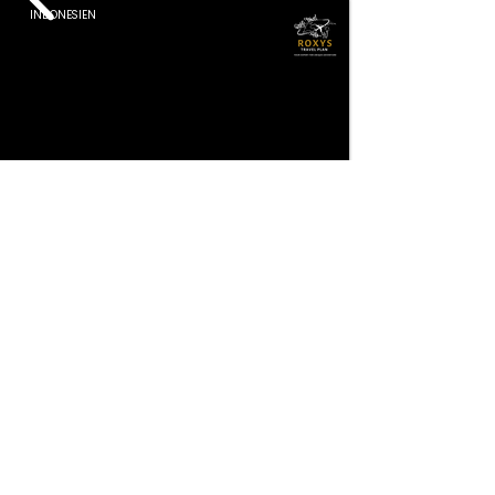
INDONESIEN
Entdecke Indonesien
14 Tage
Privat – Min 2 Pers
SÜDOSTASIEN
Sumatra · Flores · Komodo · Bali
Zwei Wochen vom Sumatra-Dschungel mit Orang-Utans zu Komodo-
Waranen, rosa Stränden und Balis Reisterrassen.
✓ 3 & 4 ★ Hotels
✓ Aktivitäten
✓ Transport
✓ Inlandsflüge
Ab
€2,778
Tour Ansehen ⟶
Pro Person