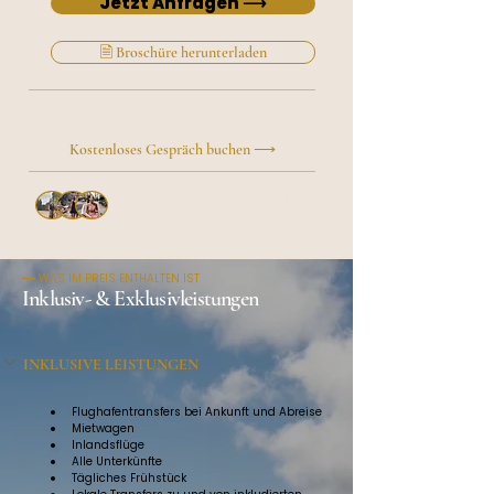
Jetzt Anfragen ⟶
🗎 Broschüre herunterladen
Lieber persönlich sprechen?
Kostenloses Gespräch buchen ⟶
Über 50 Reisende
haben ihre
Reise mit Roxy gestaltet
━━ WAS IM PREIS ENTHALTEN IST
Inklusiv- & Exklusivleistungen
INKLUSIVE LEISTUNGEN
Flughafentransfers bei Ankunft und Abreise
Mietwagen
Inlandsflüge
Alle Unterkünfte
Tägliches Frühstück