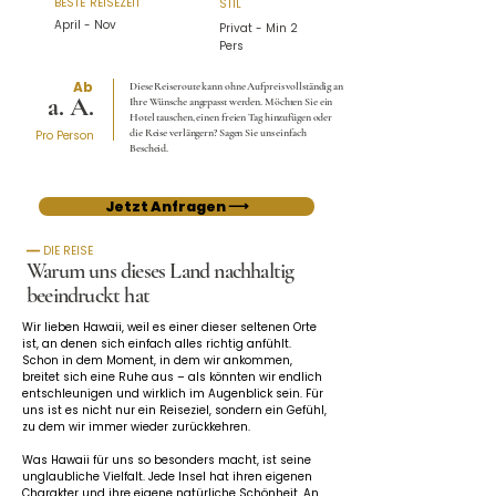
BESTE REISEZEIT
STIL
April - Nov
Privat - Min 2
Pers
Ab
Diese Reiseroute kann ohne Aufpreis vollständig an
a. A.
Ihre Wünsche angepasst werden. Möchten Sie ein
Hotel tauschen, einen freien Tag hinzufügen oder
die Reise verlängern? Sagen Sie uns einfach
Pro Person
Bescheid.
Jetzt Anfragen ⟶
━━ DIE REISE
Warum uns dieses Land nachhaltig
beeindruckt hat
Wir lieben Hawaii, weil es einer dieser seltenen Orte 
ist, an denen sich einfach alles richtig anfühlt. 
Schon in dem Moment, in dem wir ankommen, 
breitet sich eine Ruhe aus – als könnten wir endlich 
entschleunigen und wirklich im Augenblick sein. Für 
uns ist es nicht nur ein Reiseziel, sondern ein Gefühl, 
zu dem wir immer wieder zurückkehren.
Was Hawaii für uns so besonders macht, ist seine 
unglaubliche Vielfalt. Jede Insel hat ihren eigenen 
Charakter und ihre eigene natürliche Schönheit. An 