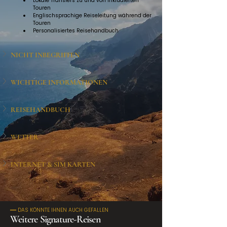
Lokale Transfers zu und von inkludierten 
Touren
Englischsprachige Reiseleitung während der 
Touren
Personalisiertes Reisehandbuch
NICHT INBEGRIFFEN
WICHTIGE INFORMATIONEN
REISEHANDBUCH
WETTER
INTERNET & SIM KARTEN
━━ DAS KÖNNTE IHNEN AUCH GEFALLEN
Weitere Signature-Reisen