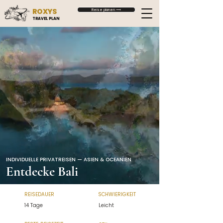
ROXYS
Reise planen ⟶
TRAVEL PLAN
INDIVIDUELLE PRIVATREISEN — ASIEN & OCEANIEN
Entdecke Bali
REISEDAUER
SCHWIERIGKEIT
14 Tage
Leicht