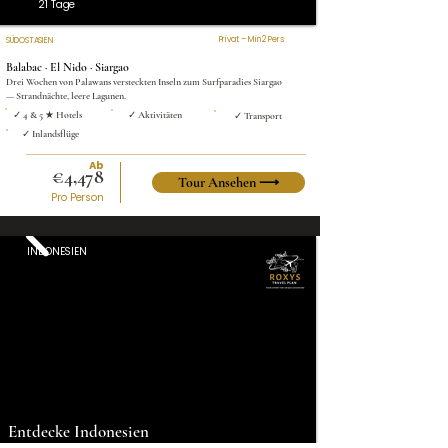
21 Tage
Privat – Min 2 Pers
SÜDOSTASIEN
Balabac · El Nido · Siargao
Drei Wochen von Palawans versteckten Inseln zum Surfparadies Siargao
— Strandnächte, leere Lagunen.
✓ 4 & 5 ★ Hotels
✓ Aktivitäten
✓ Transport
✓ Inlandsflüge
Ab
€4,478
Tour Ansehen ⟶
Pro Person
INDONESIEN
Entdecke Indonesien