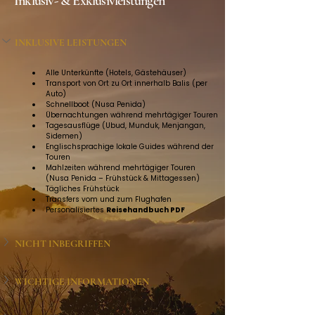
Inklusiv- & Exklusivleistungen
INKLUSIVE LEISTUNGEN
Alle Unterkünfte (Hotels, Gästehäuser)
Transport von Ort zu Ort innerhalb Balis (per 
Auto)
Schnellboot (Nusa Penida)
Übernachtungen während mehrtägiger Touren
Tagesausflüge (Ubud, Munduk, Menjangan, 
Sidemen)
Englischsprachige lokale Guides während der 
Touren
Mahlzeiten während mehrtägiger Touren 
(Nusa Penida – Frühstück & Mittagessen)
Tägliches Frühstück
Transfers vom und zum Flughafen
Personalisiertes 
Reisehandbuch PDF
NICHT INBEGRIFFEN
WICHTIGE INFORMATIONEN