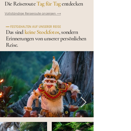
Die Reiseroute
Tag für Tag
entdecken
Vollständige Reiseroute anzeigen ⟶
━━ FESTGEHALTEN AUF UNSERER REISE
Das sind
keine Stockfotos
, sondern
Erinnerungen von unserer persönlichen
Reise.