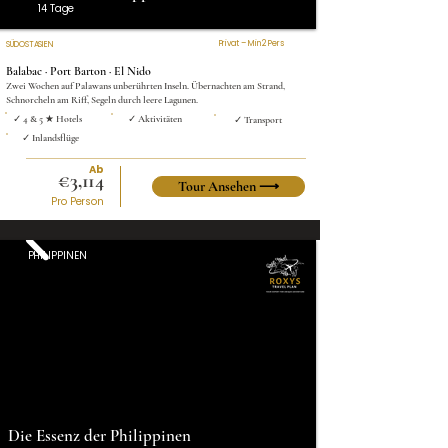
14 Tage
Privat – Min 2 Pers
SÜDOSTASIEN
Balabac · Port Barton · El Nido
Zwei Wochen auf Palawans unberührten Inseln. Übernachten am Strand,
Schnorcheln am Riff, Segeln durch leere Lagunen.
✓ 4 & 5 ★ Hotels
✓ Aktivitäten
✓ Transport
✓ Inlandsflüge
Ab
€3,114
Tour Ansehen ⟶
Pro Person
PHILIPPINEN
Die Essenz der Philippinen