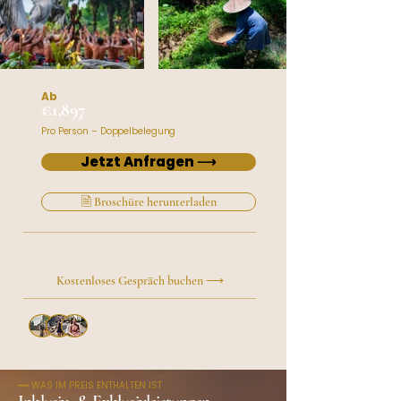
Ab
€1,897
Pro Person – Doppelbelegung
Jetzt Anfragen ⟶
🗎 Broschüre herunterladen
Lieber persönlich sprechen?
Kostenloses Gespräch buchen ⟶
Über 50 Reisende
haben ihre
Reise mit Roxy gestaltet
━━ WAS IM PREIS ENTHALTEN IST