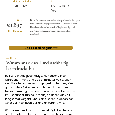
BESTE REISEZEIT
STIL
April - Nov
Privat – Min 2
Pers
Ab
Diese Reiseroute kann ohne Aufpreis vollständig an
€1,897
Ihre Wünsche angepasst werden. Möchten Sie ein
Hotel tauschen, einen freien Tag hinzufügen oder
die Reise verlängern? Sagen Sie uns einfach
Pro Person
Bescheid.
Jetzt Anfragen ⟶
━━ DIE REISE
Warum uns dieses Land nachhaltig
beeindruckt hat
Bali wird oft als geschäftige, touristische Insel 
wahrgenommen, und das stimmt teilweise. Doch 
vier Monate dort zu verbringen, erlaubten uns, eine 
ganz andere Seite kennenzulernen. Abseits der 
Menschenmengen entdeckten wir versteckte Tempel 
im Dschungel, ruhige Strände, an denen die Zeit 
langsamer vergeht, und kleine Dörfer, in denen der 
Geist der Insel noch pur und unberührt wirkt.
Wir haben den Rhythmus des alltäglichen Lebens 
auf Bali lieben gelernt von den frühen Morgenopfern 