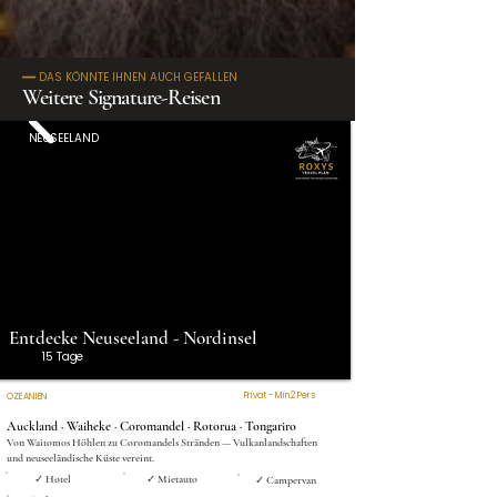
━━ DAS KÖNNTE IHNEN AUCH GEFALLEN
Weitere Signature-Reisen
NEUSEELAND
Entdecke Neuseeland - Nordinsel
15 Tage
Privat - Min 2 Pers
OZEANIEN
Auckland · Waiheke · Coromandel · Rotorua · Tongariro
Von Waitomos Höhlen zu Coromandels Stränden — Vulkanlandschaften
und neuseeländische Küste vereint.
✓ Hotel
✓ Mietauto
✓ Campervan