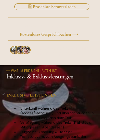
🗎 Broschüre herunterladen
Lieber persönlich sprechen?
Kostenloses Gespräch buchen ⟶
Über 50 Reisende
haben ihre
Reise mit Roxy gestaltet
━━ WAS IM PREIS ENTHALTEN IST
Inklusiv- & Exklusivleistungen
INKLUSIVE LEISTUNGEN
Unterkunft während des Treks 
(Lodges/Teehäuser) und Übernachtungen in 
Kathmandu vor/nach dem Trek
Verpflegung während des Treks (Frühstück, 
Mittagessen, Abendessen)
Flughafen-Abholung & Transfer
Transport zum/vom Ausgangspunkt der 