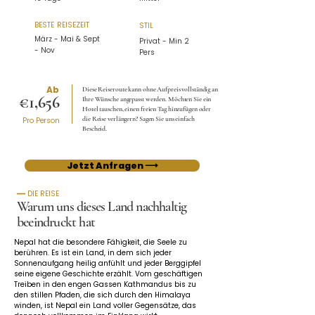
BESTE REISEZEIT
STIL
März - Mai & Sept
Privat - Min 2
- Nov
Pers
Ab
Diese Reiseroute kann ohne Aufpreis vollständig an
€1,656
Ihre Wünsche angepasst werden. Möchten Sie ein
Hotel tauschen, einen freien Tag hinzufügen oder
die Reise verlängern? Sagen Sie uns einfach
Pro Person
Bescheid.
Jetzt Anfragen ⟶
━━ DIE REISE
Warum uns dieses Land nachhaltig
beeindruckt hat
Nepal hat die besondere Fähigkeit, die Seele zu 
berühren. Es ist ein Land, in dem sich jeder 
Sonnenaufgang heilig anfühlt und jeder Berggipfel 
seine eigene Geschichte erzählt. Vom geschäftigen 
Treiben in den engen Gassen Kathmandus bis zu 
den stillen Pfaden, die sich durch den Himalaya 
winden, ist Nepal ein Land voller Gegensätze, das 