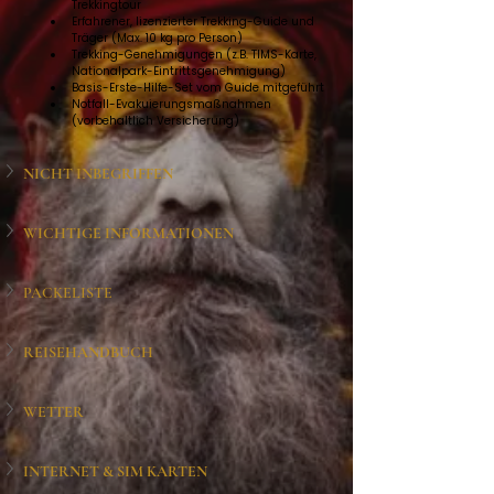
Trekkingtour
Erfahrener, lizenzierter Trekking-Guide und 
Träger (Max. 10 kg pro Person)
Trekking-Genehmigungen (z.B. TIMS-Karte, 
Nationalpark-Eintrittsgenehmigung)
Basis-Erste-Hilfe-Set vom Guide mitgeführt
Notfall-Evakuierungsmaßnahmen 
(vorbehaltlich Versicherung)
NICHT INBEGRIFFEN
WICHTIGE INFORMATIONEN
PACKELISTE
REISEHANDBUCH
WETTER
INTERNET & SIM KARTEN