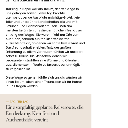
dennoch vollkommen im Einklang wirkt.
Trekking in Nepal war ein Traum, den wir lange in 
uns getragen haben. Jeder Tag brachte 
atemberaubende Ausblicke mächtige Gipfel, tiefe 
Täler und unberührte Landschaften, die uns mit 
Staunen und Dankbarkeit erfüllten. Doch am 
meisten berührten uns die gemütlichen Teehäuser 
entlang des Weges. Sie waren nicht nur Orte zum 
Ausruhen, sondern fühlten sich wie warme 
Zufluchtsorte an, an denen wir echte Herzlichkeit und 
Gastfreundschaft erlebten. Trotz der großen 
Entfernung zu allem Vertrauten fühlten wir uns dort 
sofort zu Hause. Die Menschen, denen wir 
begegneten, strahlten eine Wärme und Offenheit 
aus, die schwer in Worte zu fassen, aber unmöglich 
zu vergessen ist.
Diese Wege zu gehen fühlte sich an, als würden wir 
einen Traum leben, einen Traum, den wir für immer 
in uns tragen werden.
━━ TAG FÜR TAG
Eine sorgfältig geplante Reiseroute, die
Entdeckung, Komfort und
Authentizität vereint