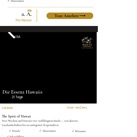
✓ Aktivitäten
Ab
a. A.
Tour Ansehen ⟶
Pro Person
USA
Die Essenz Hawaiis
21 Tage
Privat - Min 2 Pers
OZEANIEN
The Spirit of Hawaii
Drei Wochen auf Hawaiis vier vielfältigsten Inseln — von aktiven
Lavalandschaften bis zu entlegenen Tropentälern.
✓ Hotels
✓ Aktivitäten
✓ Mietauto
✓ Inlandsflüge