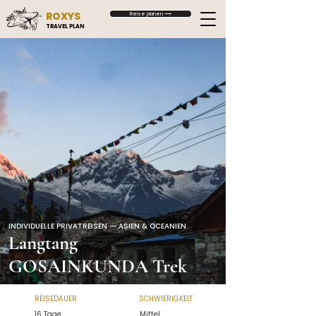
ROXYS
Reise planen ⟶
TRAVEL PLAN
INDIVIDUELLE PRIVATREISEN — ASIEN & OCEANIEN
Langtang
GOSAINKUNDA Trek
REISEDAUER
SCHWIERIGKEIT
16 Tage
Mittel