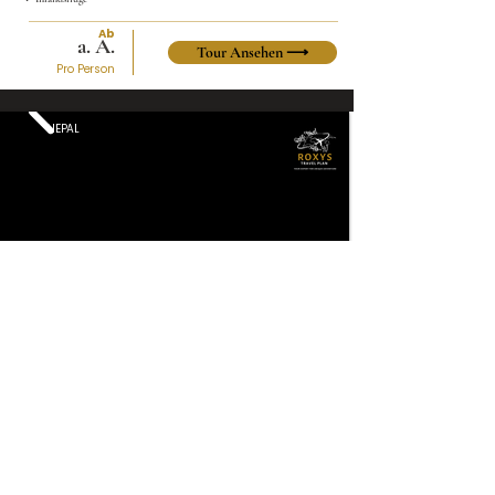
Ab
a. A.
Tour Ansehen ⟶
Pro Person
NEPAL
Entdecke Nepal
12 Tage
Privat - Min 2 Pers
SÜDASIEN
Kathmandu · Pokhara · Ghandruk · Tadapani · Annapurna
Zwei Wochen zwischen Kathmandus Tempeln und einem Annapurna-
Trek durch Gurung-Dörfer und Rhododendronwälder.
✓ Teehäuser
✓ Guides / Träger
✓ Privater Jeep
✓ Inlandsflug