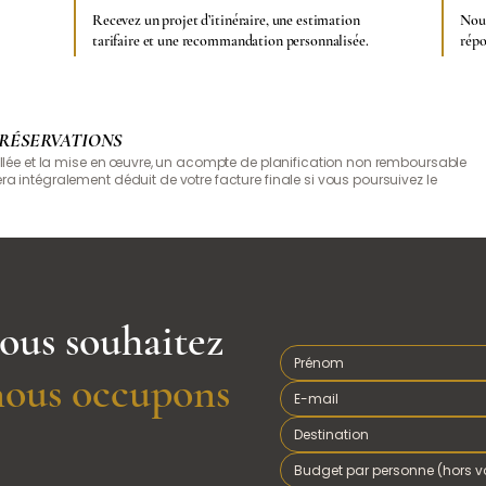
Recevez un projet d’itinéraire, une estimation
Nous
tarifaire et une recommandation personnalisée.
répo
 RÉSERVATIONS
llée et la mise en œuvre, un acompte de planification non remboursable
a intégralement déduit de votre facture finale si vous poursuivez le
ous souhaitez
ous occupons
Budget par personne (hors vo