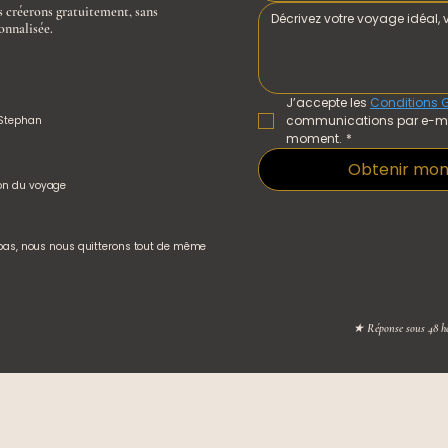
 créerons gratuitement, sans
onnalisée.
J’accepte les 
Conditions 
communications par e-mail
 Stephan
moment.
*
Obtenir mon 
on du voyage
 pas, nous nous quitterons tout de même
★ Réponse sous 48 heu