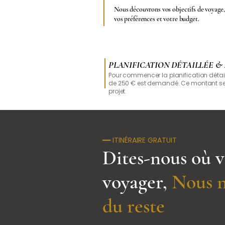
Nous découvrons vos objectifs de voyage,
vos préférences et votre budget.
PLANIFICATION DÉTAILLÉE &
Pour commencer la planification détai
de 250 € est demandé.​
Ce montant ser
projet.
━━ ITINÉRAIRE GRATUIT
Dites-nous où v
voyager,
Nous n
du reste