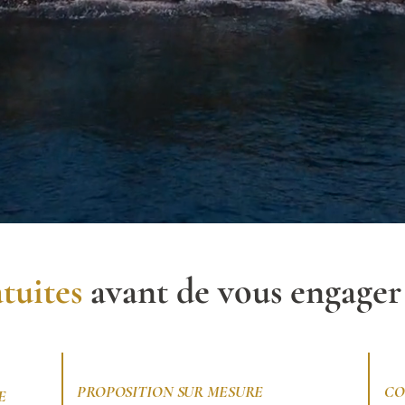
tuites
avant de vous engager
2
3
PROPOSITION SUR MESURE
CO
E