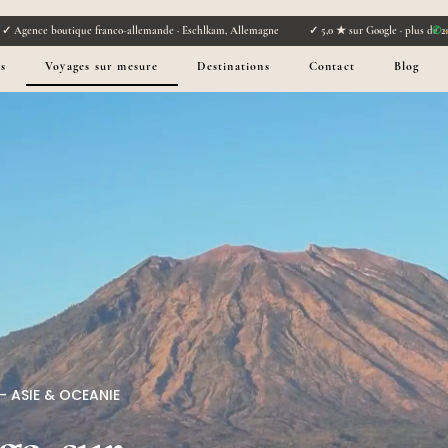
s
✓ Agence boutique franco-allemande · Eschlkam, Allemagne ✓ 5,0 ★ sur Google · plus de 21
✆
+
s
Voyages sur mesure
Destinations
Contact
Blog
— ASIE & OCEANIE