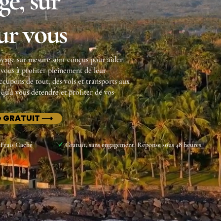
ge, sur
ur vous
voyage sur mesure sont conçus pour aider
vous à profiter pleinement de leur
cupons de tout, des vols et transports aux
s qu’à vous détendre et profiter de vos
re GRATUIT ⟶
Frais Caché
✓
Gratuit, sans engagement. Réponse sous 48 heures.