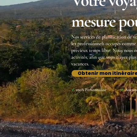
Votre voya
mesure po
Nos services de planification de 
les professionnels occupés comme 
précieux temps libre. Nous nous oc
activités, afin que vous n’ayez plu
vacances.
Obtenir mon itinérai
✓
100% Personnalisé
✓
Aucun 