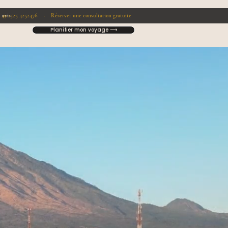
1525 4252476 ·
 avis
 49
Réserver une consultation gratuite
Planifier mon voyage ⟶