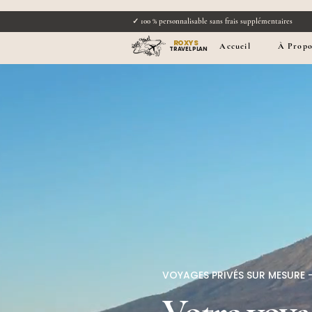
✓ 100 % personnalisable sans frais supplémentaire
ROXYS
Accueil
À Propo
TRAVEL PLAN
VOYAGES PRIVÉS SUR MESURE 