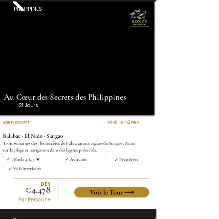
PHILIPPINES
Au Cœur des Secrets des Philippines
21 Jours
Privé – Min 2 Pers
ASIE DU SUD EST
Balabac · El Nido · Siargao
Trois semaines des îles secrètes de Palawan aux vagues de Siargao. Nuits
sur la plage et navigation dans des lagons préservés.
✓ Hôtels 4 & 5 ★
✓ Activités
✓ Transferts
✓ Vols intérieurs
DÉS
€4,478
Voir le Tour ⟶
Par Personne