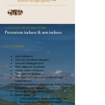
Réserver un appel gratuit ⟶
Plus de
50 voyageurs
ont
créé leur voyage avec Roxy
━━ CE QUI EST INCLUS DANS LE PRIX
Prestations incluses & non incluses
INCLUSIONS
Vols intérieurs
Tous les transferts aéroport
Tous les hébergements
Petit-déjeuner quotidien
Visites selon l’itinéraire
Transport en Bateau
Transport local pour les visites incluses 
(aller/retour)
Guide anglophone pendant les visites (autres 
langues sur demande)
Guide de voyage personnalisé
Forfait repas :
Visite des Palais de Bangkok : Déjeuner
Excursion sur l’île de Koh Phangan : 