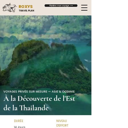
ROXYS
Planifier mon voyage ⟶
TRAVEL PLAN
VOYAGES PRIVÉS SUR MESURE — ASIE & OCEANIE
À la Découverte de l'Est
de la Thailande
DURÉE
NIVEAU
D'EFFORT
14 Jours