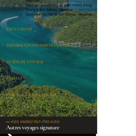
Déjeuner
Excursion snorkeling au parc marin d’Ang 
Thong à Koh Samui : Déjeuner
Excursion sur l’île de Koh Samui : Déjeuner
EXCLUSIONS
INFORMATIONS IMPORTANTES
GUIDE DE VOYAGE
CLIMAT
INTERNET & CARTES SIM
━━ VOUS AIMEREZ PEUT-ÊTRE AUSSI
Autres voyages signature