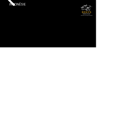
INDONÉSIE
À la Découverte de l’Indonésie
14 Jours
Privé – Min 2 Pers
ASIE DU SUD EST
Sumatra · Flores · Komodo · Bali
Deux semaines entre la jungle et les orangs-outans de Sumatra, les
dragons de Komodo, les plages roses et les rizières de Bali.
✓ Hôtels 3 & 4 ★
✓ Activités
✓ Transferts
✓ Vols intérieurs
DÉS
€2,778
Voir le Tour ⟶
Par Personne