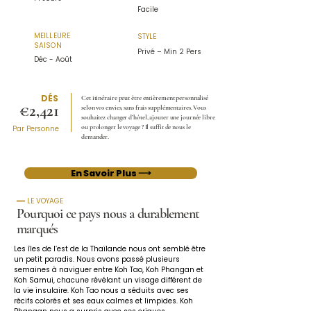
Facile
MEILLEURE
STYLE
SAISON
Privé – Min 2 Pers
Déc - Août
DÉS
Cet itinéraire peut être entièrement personnalisé
€2,421
selon vos envies, sans frais supplémentaires. Vous
souhaitez changer d’hôtel, ajouter une journée libre
ou prolonger le voyage ? Il suffit de nous le
Par Personne
demander.
En Savoir Plus ⟶
━━ LE VOYAGE
Pourquoi ce pays nous a durablement
marqués
Les îles de l’est de la Thaïlande nous ont semblé être 
un petit paradis. Nous avons passé plusieurs 
semaines à naviguer entre Koh Tao, Koh Phangan et 
Koh Samui, chacune révélant un visage différent de 
la vie insulaire. Koh Tao nous a séduits avec ses 
récifs colorés et ses eaux calmes et limpides. Koh 