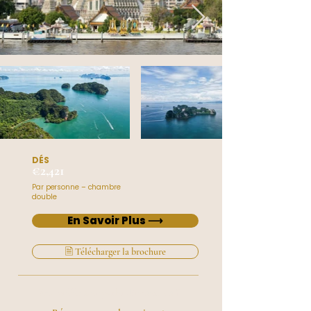
DÉS
€2,421
Par personne – chambre
double
En Savoir Plus ⟶
🗎 Télécharger la brochure
Vous préférez en parler directement ?