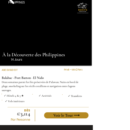
PHILIPPINES
À la Découverte des Philippines
14 Jours
Privé – Min 2 Pers
ASIE DU SUD EST
Balabac · Port Barton · El Nido
Deux semaines parmi les îles préservées de Palawan. Nuits en bord de
plage, snorkeling sur les récifs coralliens et navigation entre lagons
sauvages.
✓ Hôtels 4 & 5 ★
✓ Activités
✓ Transferts
✓ Vols intérieurs
DÉS
€3,114
Voir le Tour ⟶
Par Personne