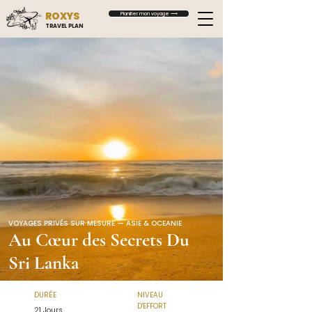
ROXYS
Planifier mon voyage ⟶
TRAVEL PLAN
VOYAGES PRIVÉS SUR MESURE — ASIE & OCEANIE
Au Cœur des Secrets Du
Sri Lanka
DURÉE
NIVEAU
D'EFFORT
21 Jours