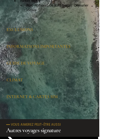
Forfait repas :
Parc National de Yala Safari : Déjeuner 
inclus
EXCLUSIONS
INFORMATIONS IMPORTANTES
GUIDE DE VOYAGE
CLIMAT
INTERNET & CARTES SIM
━━ VOUS AIMEREZ PEUT-ÊTRE AUSSI
Autres voyages signature