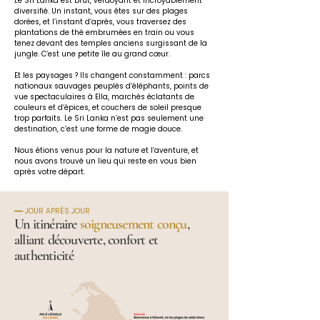
Le Sri Lanka est brut, verdoyant et incroyablement 
diversifié. Un instant, vous êtes sur des plages 
dorées, et l’instant d’après, vous traversez des 
plantations de thé embrumées en train ou vous 
tenez devant des temples anciens surgissant de la 
jungle. C’est une petite île au grand cœur.
Et les paysages ? Ils changent constamment : parcs 
nationaux sauvages peuplés d’éléphants, points de 
vue spectaculaires à Ella, marchés éclatants de 
couleurs et d’épices, et couchers de soleil presque 
trop parfaits. Le Sri Lanka n’est pas seulement une 
destination, c’est une forme de magie douce.
Nous étions venus pour la nature et l’aventure, et 
nous avons trouvé un lieu qui reste en vous bien 
après votre départ.
━━ JOUR APRÈS JOUR
Un itinéraire
soigneusement conçu
,
alliant découverte, confort et
authenticité