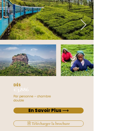
DÉS
€3,886
Par personne – chambre
double
En Savoir Plus ⟶
🗎 Télécharger la brochure