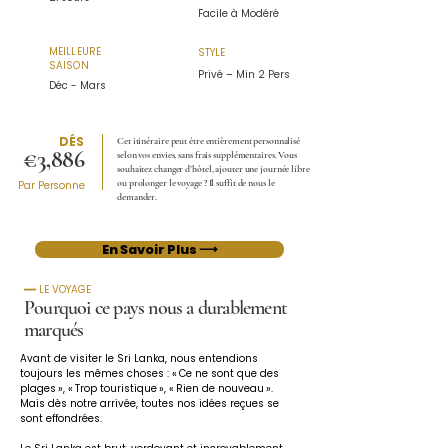
Facile à Modéré
MEILLEURE
STYLE
SAISON
Privé – Min 2 Pers
Déc - Mars
DÉS
Cet itinéraire peut être entièrement personnalisé
€3,886
selon vos envies, sans frais supplémentaires. Vous
souhaitez changer d’hôtel, ajouter une journée libre
ou prolonger le voyage ? Il suffit de nous le
Par Personne
demander.
En Savoir Plus ⟶
━━ LE VOYAGE
Pourquoi ce pays nous a durablement
marqués
Avant de visiter le Sri Lanka, nous entendions 
toujours les mêmes choses : « Ce ne sont que des 
plages », « Trop touristique », « Rien de nouveau ». 
Mais dès notre arrivée, toutes nos idées reçues se 
sont effondrées.