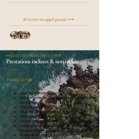
Vous préférez en parler directement ?
Réserver un appel gratuit ⟶
Plus de
50 voyageurs
ont
créé leur voyage avec Roxy
━━ CE QUI EST INCLUS DANS LE PRIX
Prestations incluses & non incluses
INCLUSIONS
Tous les transferts aéroport
Voiture privée et chauffeur pour toute la durée 
du voyage
Transport en Train
Tous les hébergements
Petit-déjeuner quotidien
Visites selon l’itinéraire
Guide anglophone pendant les visites (autres 
langues sur demande)
Guide de voyage personnalisé