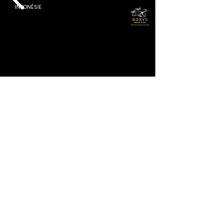
INDONÉSIE
À la Découverte de l’Indonésie
14 Jours
Privé – Min 2 Pers
ASIE DU SUD EST
Sumatra · Flores · Komodo · Bali
Deux semaines entre la jungle et les orangs-outans de Sumatra, les
dragons de Komodo, les plages roses et les rizières de Bali.
✓ Hôtels 3 & 4 ★
✓ Activités
✓ Transferts
✓ Vols intérieurs
DÉS
€2,778
Voir le Tour ⟶
Par Personne