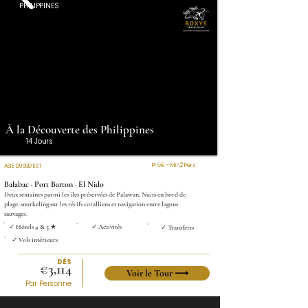
PHILIPPINES
À la Découverte des Philippines
14 Jours
Privé – Min 2 Pers
ASIE DU SUD EST
Balabac · Port Barton · El Nido
Deux semaines parmi les îles préservées de Palawan. Nuits en bord de
plage, snorkeling sur les récifs coralliens et navigation entre lagons
sauvages.
✓ Hôtels 4 & 5 ★
✓ Activités
✓ Transferts
✓ Vols intérieurs
DÉS
€3,114
Voir le Tour ⟶
Par Personne