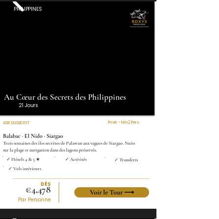
PHILIPPINES
Au Cœur des Secrets des Philippines
21 Jours
Privé – Min 2 Pers
ASIE DU SUD EST
Balabac · El Nido · Siargao
Trois semaines des îles secrètes de Palawan aux vagues de Siargao. Nuits
sur la plage et navigation dans des lagons préservés.
✓ Hôtels 4 & 5 ★
✓ Activités
✓ Transferts
✓ Vols intérieurs
DÉS
€4,478
Voir le Tour ⟶
Par Personne