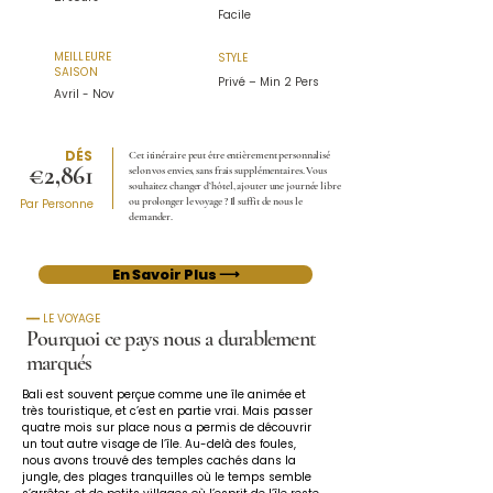
Facile
MEILLEURE
STYLE
SAISON
Privé – Min 2 Pers
Avril - Nov
DÉS
Cet itinéraire peut être entièrement personnalisé
€2,861
selon vos envies, sans frais supplémentaires. Vous
souhaitez changer d’hôtel, ajouter une journée libre
ou prolonger le voyage ? Il suffit de nous le
Par Personne
demander.
En Savoir Plus ⟶
━━ LE VOYAGE
Pourquoi ce pays nous a durablement
marqués
Bali est souvent perçue comme une île animée et 
très touristique, et c’est en partie vrai. Mais passer 
quatre mois sur place nous a permis de découvrir 
un tout autre visage de l’île. Au-delà des foules, 
nous avons trouvé des temples cachés dans la 
jungle, des plages tranquilles où le temps semble 