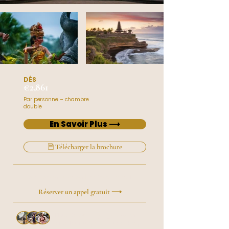
DÉS
€2,861
Par personne – chambre
double
En Savoir Plus ⟶
🗎 Télécharger la brochure
Vous préférez en parler directement ?
Réserver un appel gratuit ⟶
Plus de
50 voyageurs
ont
créé leur voyage avec Roxy