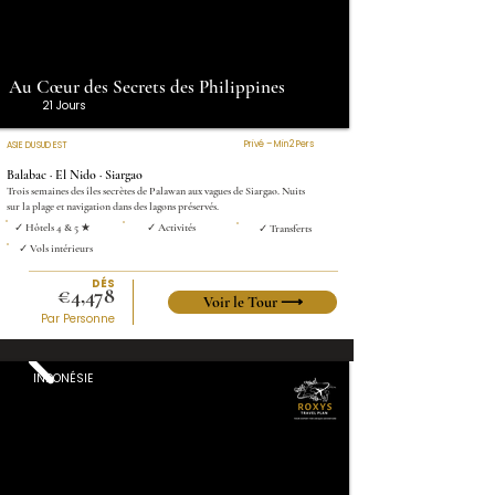
Au Cœur des Secrets des Philippines
21 Jours
Privé – Min 2 Pers
ASIE DU SUD EST
Balabac · El Nido · Siargao
Trois semaines des îles secrètes de Palawan aux vagues de Siargao. Nuits
sur la plage et navigation dans des lagons préservés.
✓ Hôtels 4 & 5 ★
✓ Activités
✓ Transferts
✓ Vols intérieurs
DÉS
€4,478
Voir le Tour ⟶
Par Personne
INDONÉSIE