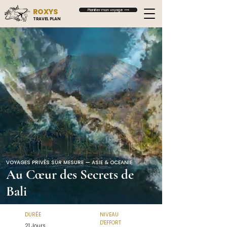
ROXYS
Planifier mon voyage ⟶
TRAVEL PLAN
VOYAGES PRIVÉS SUR MESURE — ASIE & OCEANIE
Au Cœur des Secrets de
Bali
DURÉE
NIVEAU
D'EFFORT
21 Jours