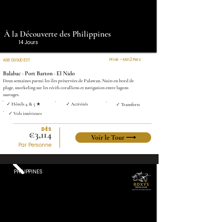
À la Découverte des Philippines
14 Jours
Privé – Min 2 Pers
ASIE DU SUD EST
Balabac · Port Barton · El Nido
Deux semaines parmi les îles préservées de Palawan. Nuits en bord de
plage, snorkeling sur les récifs coralliens et navigation entre lagons
sauvages.
✓ Hôtels 4 & 5 ★
✓ Activités
✓ Transferts
✓ Vols intérieurs
DÉS
€3,114
Voir le Tour ⟶
Par Personne
PHILIPPINES