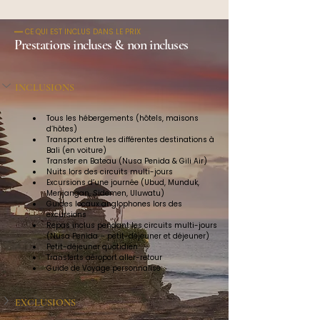
━━ CE QUI EST INCLUS DANS LE PRIX
Prestations incluses & non incluses
INCLUSIONS
Tous les hébergements (hôtels, maisons 
d’hôtes)
Transport entre les différentes destinations à 
Bali (en voiture)
Transfer en Bateau (Nusa Penida & Gili Air)
Nuits lors des circuits multi-jours
Excursions d’une journée (Ubud, Munduk, 
Menjangan, Sidemen, Uluwatu)
Guides locaux anglophones lors des 
excursions
Repas inclus pendant les circuits multi-jours 
(Nusa Penida – petit-déjeuner et déjeuner)
Petit-déjeuner quotidien
Transferts aéroport aller-retour
Guide de Voyage personnalisé
EXCLUSIONS